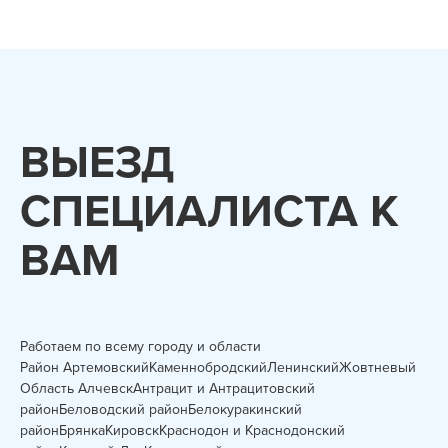
ВЫЕЗД
СПЕЦИАЛИСТА К
ВАМ
Работаем по всему городу и области
Район
Артемовский
Каменнобродский
Ленинский
Жовтневый
Область
Алчевск
Антрацит и Антрацитовский
район
Беловодский район
Белокуракинский
район
Брянка
Кировск
Краснодон и Краснодонский