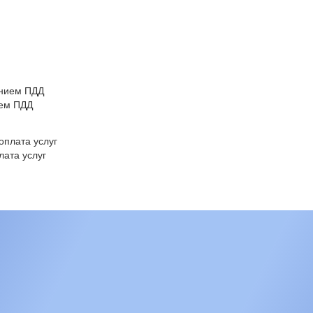
ием ПДД
ата услуг