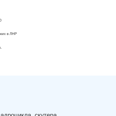
0
ких в ЛНР
.
вадроцикла, скутера